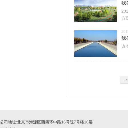
我
2
方
201
我
该
上
公司地址:北京市海淀区西四环中路16号院7号楼16层