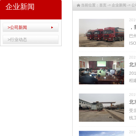
企业新闻
当前位置：
首页
->
企业新闻
->
公
201
，
>公司新闻
巴
>行业动态
I
201
北
2
程
201
北
受
线
201