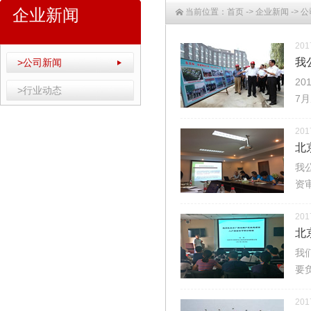
企业新闻
当前位置：
首页
->
企业新闻
->
公
201
我
>公司新闻
2
>行业动态
7
201
北
​
资
201
北
我
要
201