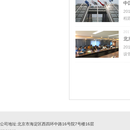
中
2
程
201
北
2
设
公司地址:北京市海淀区西四环中路16号院7号楼16层