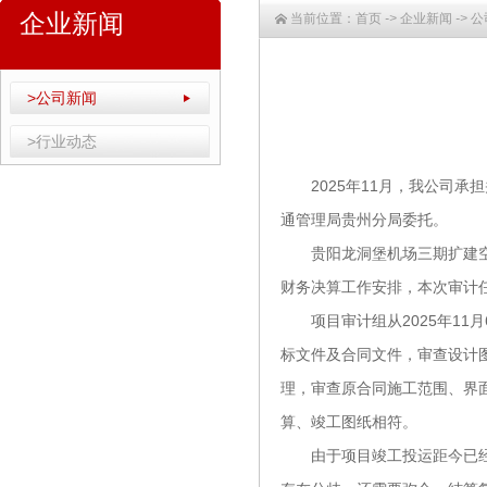
企业新闻
当前位置：
首页
->
企业新闻
->
公
>公司新闻
>行业动态
2025
11
年
月，我公司承担
通管理局贵州分局委托。
贵阳龙洞堡机场三期扩建
财务决算工作安排，本次审计
2025
11
项目审计组从
年
月
标文件及合同文件，审查设计
理，审查原合同施工范围、界
算、竣工图纸相符。
由于项目竣工投运距今已