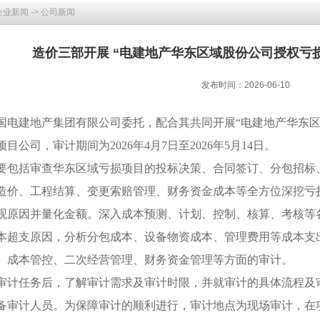
企业新闻
->
公司新闻
造价三部开展 “电建地产华东区域股份公司授权亏
发布时间：2026-06-10
国电建地产集团有限公司委托，配合其共同开展
“电建地产华
东
项目公司，审计期间为
202
6
年
4
月
7日
至
202
6
年
5
月
14日
。
要包括
审查
华
东
区域亏损项目的投标决策、合同签订、分包招标
造价、工程结算、变更索赔管理、财务资金成本等全方位深挖亏
观原因并量化金额。深入成本预测、计划、控制、核算、考核等
本超支原因，分析分包成本、设备物资成本、管理费用等成本支
、成本管控、二次经营管理、财务资金管理等方面的审计
。
审计任务后，了解审计需求及审计时限，并就审计的具体流程及
备审计人员。为保障审计的顺利进行，审计地点为现场审计，
在