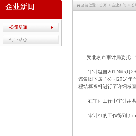
企业新闻
当前位置：
首页
->
企业新闻
->
公
>公司新闻
>行业动态
受北京市审计局委托，
审计组自
2017
年
5
月
2
该集团下属子公司2
014
年
程结算资料进行了详细核
在审计工作中审计组
审计组的工作得到了