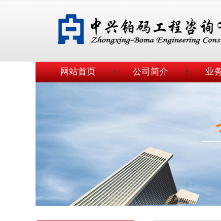
网站首页
公司简介
业
|
|