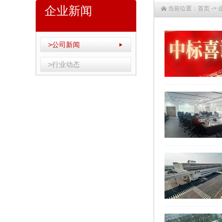
企业新闻
当前位置：
首页
->
>公司新闻
>行业动态