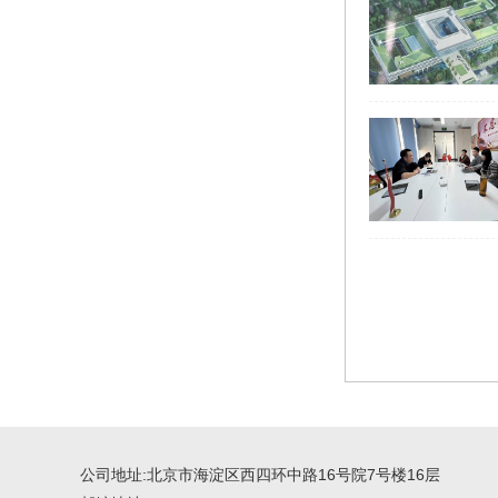
公司地址:北京市海淀区西四环中路16号院7号楼16层