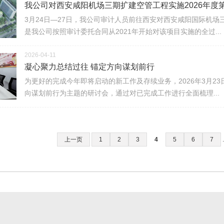
我公司对西安咸阳机场三期扩建空管工程实施2026年度第1
3月24日—27日，我公司审计人员前往西安对西安咸阳国际机场
是我公司按照审计委托合同从2021年开始对该项目实施的全过...
2026-04-11
凝心聚力总结过往 锚定方向谋划前行
为更好的完成今年即将启动的新工作及存续业务，2026年3月2
向谋划前行为主题的研讨会，通过对已完成工作进行全面梳理...
上一页
1
2
3
4
5
6
7
.