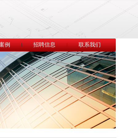
案例
招聘信息
联系我们
|
|