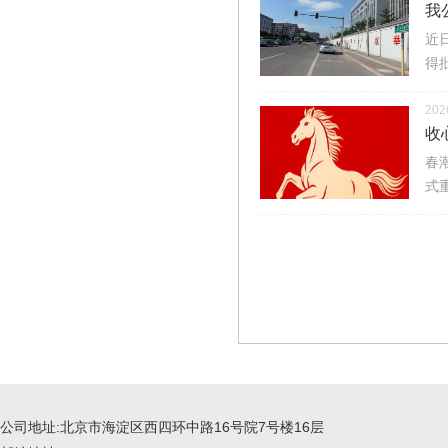
我
近
得
202
收
春
式
公司地址:北京市海淀区西四环中路16号院7号楼16层