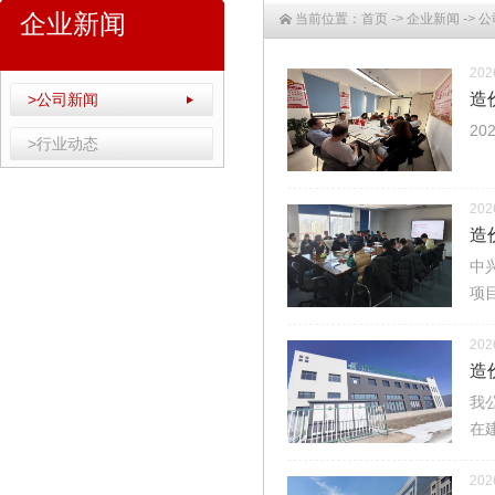
企业新闻
当前位置：
首页
->
企业新闻
->
公
202
造
>公司新闻
2
>行业动态
202
造
中
项
202
造
我
在
202