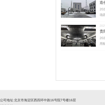
造
2
场
202
贵
2
用
公司地址:北京市海淀区西四环中路16号院7号楼16层