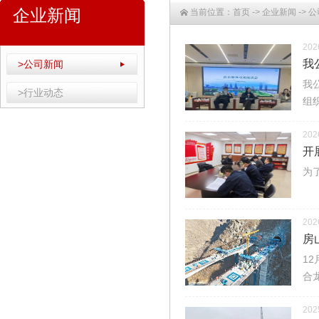
企业新闻
当前位置：
首页
->
企业新闻
->
公
202
我
>公司新闻
我
>行业动态
组
202
开
为
202
房
1
合
202