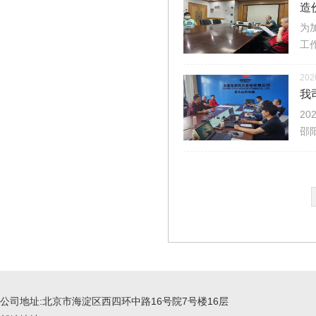
造
为
工
202
我
2
邵
公司地址:北京市海淀区西四环中路16号院7号楼16层