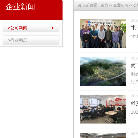
企业新闻
当前位置：
首页
->
企业新闻
->
公
202
“
>公司新闻
“
>行业动态
202
简
财
行
202
雄
2
202