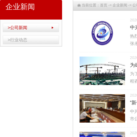
企业新闻
当前位置：
首页
->
企业新闻
->
公
202
中
>公司新闻
热
>行业动态
张
202
为
为
程
202
“
中
市
202