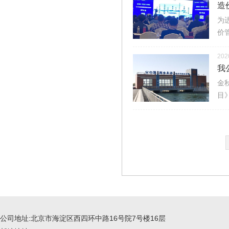
造
为
价
202
我
金
目
公司地址:北京市海淀区西四环中路16号院7号楼16层