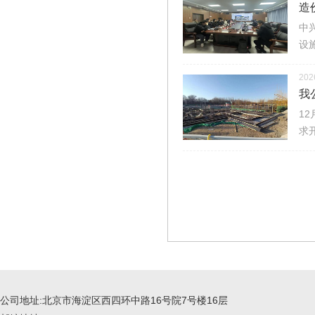
造
中
设
202
我
1
求
公司地址:北京市海淀区西四环中路16号院7号楼16层