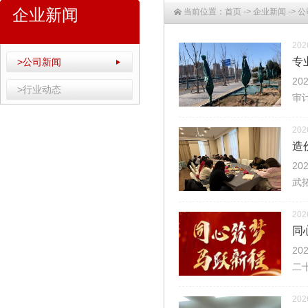
企业新闻
当前位置：
首页
->
企业新闻
->
公
202
专
>公司新闻
2
>行业动态
审
202
造
2
武
202
同
2
二
202